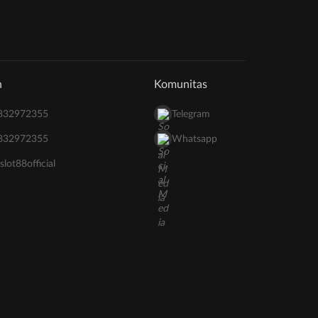
n
Komunitas
832972355
Telegram
832972355
Whatsapp
slot88official