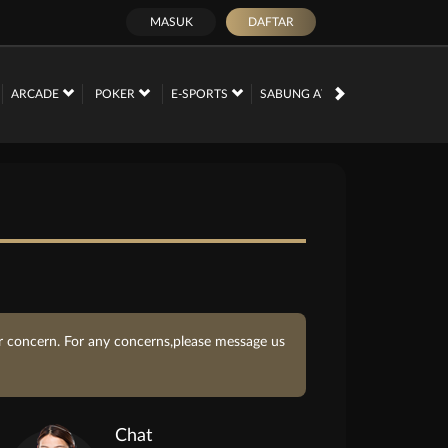
MASUK
DAFTAR
PROMOSI
ARCADE
POKER
E-SPORTS
SABUNG AYAM
ur concern. For any concerns,please message us
Chat