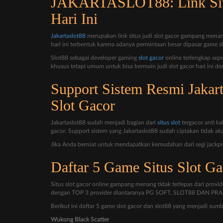
JAKARTASLOT88: Link Situ
Hari Ini
Jakartaslot88
merupakan link situs judi slot gacor gampang menang
hari ini terbentuk karena adanya permintaan besar dipasar game s
Slot88 sebagai developer gaming
slot gacor
online terlengkap sepe
khusus tetapi umum untuk bisa bermain judi slot gacor hari ini d
Support Sistem Resmi Jaka
Slot Gacor
Jakartaslot88 sudah menjadi bagian dari
situs slot
tergacor anti k
gacor. Support sistem yang Jakartaslot88 sudah ciptakan tidak
Jika Anda berniat untuk mendapatkan kemudahan dari segi jackpo
Daftar 5 Game Situs Slot G
Situs slot gacor online gampang menang tidak terlepas dari provi
dengan TOP 3 provider diantaranya PG SOFT, SLOT88 DAN PR
Berikut ini daftar 5 game slot gacor dan slot88 yang menjadi su
Wukong Black Scatter