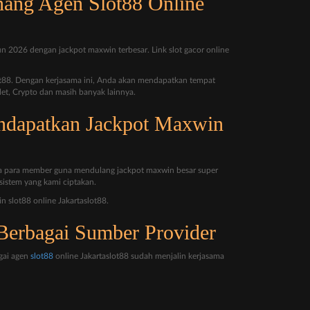
ang Agen Slot88 Online
un 2026 dengan jackpot maxwin terbesar. Link slot gacor online
slot88. Dengan kerjasama ini, Anda akan mendapatkan tempat
let, Crypto dan masih banyak lainnya.
ndapatkan Jackpot Maxwin
ada para member guna mendulang jackpot maxwin besar super
istem yang kami ciptakan.
 slot88 online Jakartaslot88.
Berbagai Sumber Provider
agai agen
slot88
online Jakartaslot88 sudah menjalin kerjasama