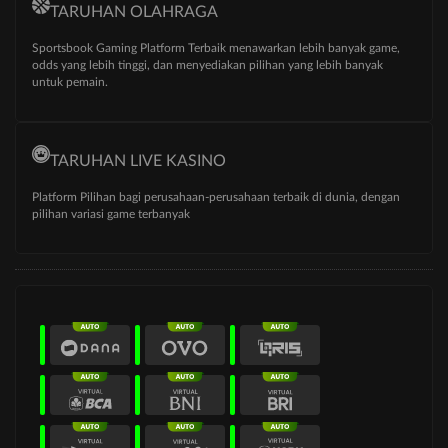
TARUHAN OLAHRAGA
Sportsbook Gaming Platform Terbaik menawarkan lebih banyak game,
odds yang lebih tinggi, dan menyediakan pilihan yang lebih banyak
untuk pemain.
TARUHAN LIVE KASINO
Platform Pilihan bagi perusahaan-perusahaan terbaik di dunia, dengan
pilihan variasi game terbanyak