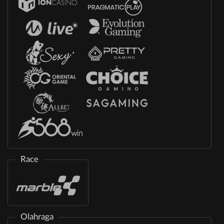
Race
Olahraga