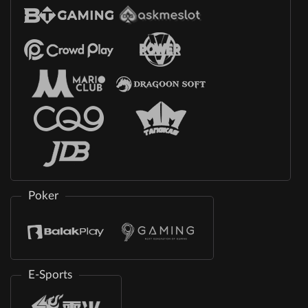
Poker
E-Sports