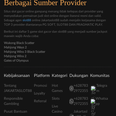
Berbagai Sumber Provider
Situs slot gacor online gampang menang tidak terlepas dari provider yang
menyediakan permainan judi slot online dengan lisesnsi resmi dan valid.
Sebagai agen
slot88
online Jakartaslot88 sudah menjalin kerjasama dengan
TOP 3 provider diantaranya PG SOFT, SLOT88 DAN PRAGMATIC PLAY.
Berikut ini daftar 5 game slot gacor dan slot88 yang menjadi sumber jackpot
maxwin wajib Anda coba:
Wukong Black Scatter
Mahjong Ways 2
Mahjong Wins 3 Black Scatter
Mahjong Wins 2
Gates of Olympus
Kebijaksanaan
Platform
Kategori
Dukungan
Komunitas
Tentang
Promosi
Hot
+628783
Telegra
JAKARTASLOT88
Games
2972355
m
Loyalty
Responsible
Slots
+628783
Whatsa
Referral
Gambling
2972355
pp
Live
Pusat Bantuan
Casino
Jakartasl