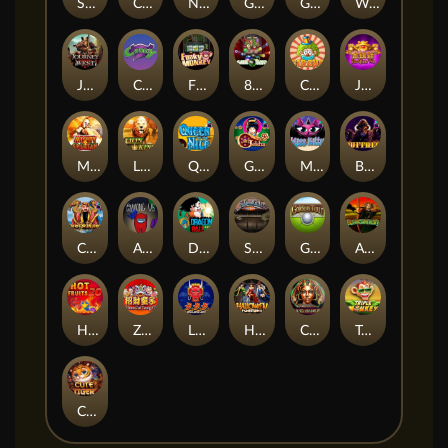
SHIBA VILLAGE
CHRISTMAS GIFT
NEZHA DEMON REBORN
GOLDEN LOTUS
GOD LIST
WAR SAINT
JOURNEY WEST
CRAZY 7
FUNKEY MONKEY
8 BALL SLOTS
CIRCUS
JIN QIAN WA
MIGHTY SPARTAN
LION KING
QUEEN OF THE NILE
GEISHA
MISS KITTY
BUFFALO
CHOY SUN DOA
AMONG US
DRAGON BALL
SILVER BULLET
GOLDEN TOUR
ARCHER
HOT FRUITS 20
ZHAO CAI TONG ZHI
LONG LONG LONG
Halloween Fortune
CAT QUEEN
Triple Monkey
CUTE TIGER