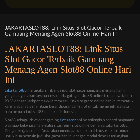
JAKARTASLOT88: Link Situs Slot Gacor Terbaik
Gampang Menang Agen Slot88 Online Hari Ini
JAKARTASLOT88: Link Situs
Slot Gacor Terbaik Gampang
Menang Agen Slot88 Online Hari
Ini
Jakartaslot88
merupakan link situs judi slot gacor gampang menang hari ini
yang menyediakan layanan resmi sebagai agen slot88 online terpercaya tahun
2026 dengan jackpot maxwin terbesar. Link slot gacor online hari ini terbentuk
karena adanya permintaan besar dipasar game slot untuk memenuhi dahaga
para pemain judi slot88 online di Indonesia.
Slot88 sebagai developer gaming
slot gacor
online terlengkap seperti pragmatic
play siap bekerjasama melalui situs resmi slot online bernama Jakartaslot88.
Dengan kerjasama ini, Anda akan mendapatkan tempat khusus tetapi umum
untuk bisa bermain judi slot gacor hari ini dengan modal deposit terjangkau