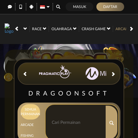
MASUK
DAFTAR
LIVE CASINO
RACE
OLAHRAGA
CRASH GAME
ARCADE
DRAGOONSOFT
SEMUA
PERMAINAN
ARCADE
FISHING