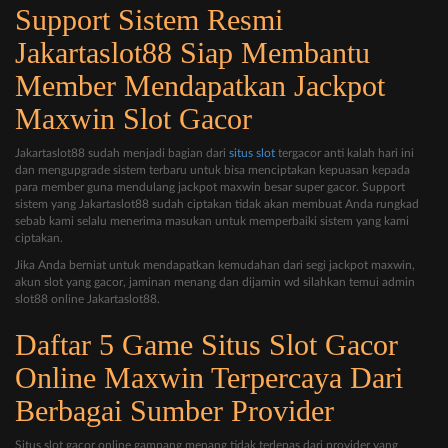
Support Sistem Resmi
Jakartaslot88 Siap Membantu
Member Mendapatkan Jackpot
Maxwin Slot Gacor
Jakartaslot88 sudah menjadi bagian dari
situs slot
tergacor anti kalah hari ini
dan mengupgrade sistem terbaru untuk bisa menciptakan kepuasan kepada
para member guna mendulang jackpot maxwin besar super gacor. Support
sistem yang Jakartaslot88 sudah ciptakan tidak akan membuat Anda rungkad
sebab kami selalu menerima masukan untuk memperbaiki sistem yang kami
ciptakan.
Jika Anda berniat untuk mendapatkan kemudahan dari segi jackpot maxwin,
akun slot yang gacor, jaminan menang dan dijamin wd silahkan temui admin
slot88 online Jakartaslot88.
Daftar 5 Game Situs Slot Gacor
Online Maxwin Terpercaya Dari
Berbagai Sumber Provider
Situs slot gacor online gampang menang tidak terlepas dari provider yang