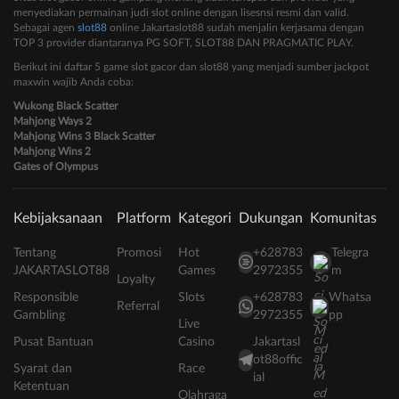
menyediakan permainan judi slot online dengan lisesnsi resmi dan valid.
Sebagai agen
slot88
online Jakartaslot88 sudah menjalin kerjasama dengan
TOP 3 provider diantaranya PG SOFT, SLOT88 DAN PRAGMATIC PLAY.
Berikut ini daftar 5 game slot gacor dan slot88 yang menjadi sumber jackpot
maxwin wajib Anda coba:
Wukong Black Scatter
Mahjong Ways 2
Mahjong Wins 3 Black Scatter
Mahjong Wins 2
Gates of Olympus
Kebijaksanaan
Platform
Kategori
Dukungan
Komunitas
Tentang
Promosi
Hot
+628783
Telegra
JAKARTASLOT88
Games
2972355
m
Loyalty
Responsible
Slots
+628783
Whatsa
Referral
Gambling
2972355
pp
Live
Pusat Bantuan
Casino
Jakartasl
ot88offic
Syarat dan
Race
ial
Ketentuan
Olahraga