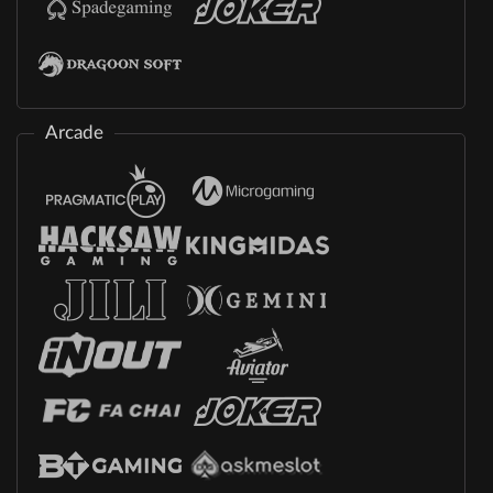
Arcade