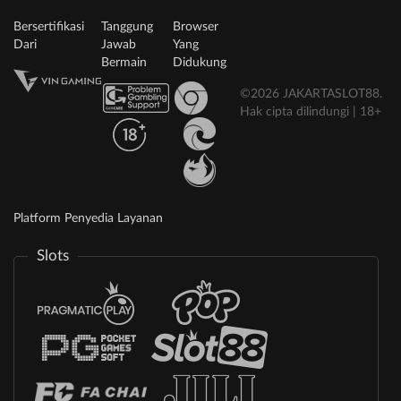
Bersertifikasi
Tanggung
Browser
Dari
Jawab
Yang
Bermain
Didukung
©2026 JAKARTASLOT88.
Hak cipta dilindungi | 18+
Platform Penyedia Layanan
Slots