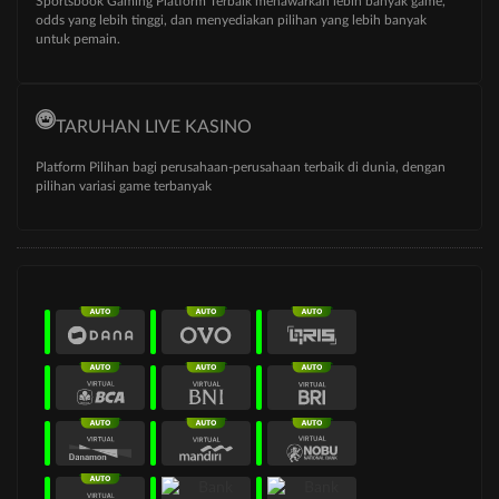
Sportsbook Gaming Platform Terbaik menawarkan lebih banyak game,
odds yang lebih tinggi, dan menyediakan pilihan yang lebih banyak
untuk pemain.
TARUHAN LIVE KASINO
Platform Pilihan bagi perusahaan-perusahaan terbaik di dunia, dengan
pilihan variasi game terbanyak