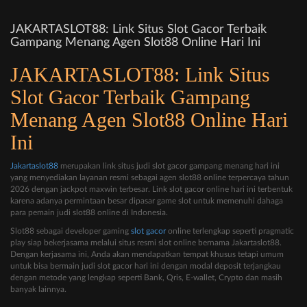
JAKARTASLOT88: Link Situs Slot Gacor Terbaik
Gampang Menang Agen Slot88 Online Hari Ini
JAKARTASLOT88: Link Situs
Slot Gacor Terbaik Gampang
Menang Agen Slot88 Online Hari
Ini
Jakartaslot88
merupakan link situs judi slot gacor gampang menang hari ini
yang menyediakan layanan resmi sebagai agen slot88 online terpercaya tahun
2026 dengan jackpot maxwin terbesar. Link slot gacor online hari ini terbentuk
karena adanya permintaan besar dipasar game slot untuk memenuhi dahaga
para pemain judi slot88 online di Indonesia.
Slot88 sebagai developer gaming
slot gacor
online terlengkap seperti pragmatic
play siap bekerjasama melalui situs resmi slot online bernama Jakartaslot88.
Dengan kerjasama ini, Anda akan mendapatkan tempat khusus tetapi umum
untuk bisa bermain judi slot gacor hari ini dengan modal deposit terjangkau
dengan metode yang lengkap seperti Bank, Qris, E-wallet, Crypto dan masih
banyak lainnya.