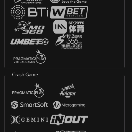
Crash Game