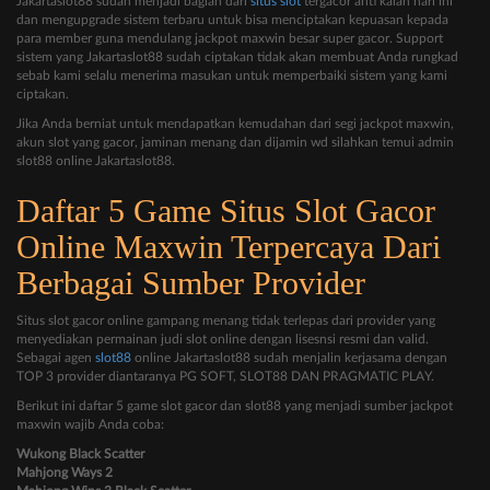
Jakartaslot88 sudah menjadi bagian dari
situs slot
tergacor anti kalah hari ini
dan mengupgrade sistem terbaru untuk bisa menciptakan kepuasan kepada
para member guna mendulang jackpot maxwin besar super gacor. Support
sistem yang Jakartaslot88 sudah ciptakan tidak akan membuat Anda rungkad
sebab kami selalu menerima masukan untuk memperbaiki sistem yang kami
ciptakan.
Jika Anda berniat untuk mendapatkan kemudahan dari segi jackpot maxwin,
akun slot yang gacor, jaminan menang dan dijamin wd silahkan temui admin
slot88 online Jakartaslot88.
Daftar 5 Game Situs Slot Gacor
Online Maxwin Terpercaya Dari
Berbagai Sumber Provider
Situs slot gacor online gampang menang tidak terlepas dari provider yang
menyediakan permainan judi slot online dengan lisesnsi resmi dan valid.
Sebagai agen
slot88
online Jakartaslot88 sudah menjalin kerjasama dengan
TOP 3 provider diantaranya PG SOFT, SLOT88 DAN PRAGMATIC PLAY.
Berikut ini daftar 5 game slot gacor dan slot88 yang menjadi sumber jackpot
maxwin wajib Anda coba:
Wukong Black Scatter
Mahjong Ways 2