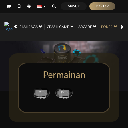
MASUK
DAFTAR
RACE
OLAHRAGA
CRASH GAME
ARCADE
POKER
E-
Permainan
i
i