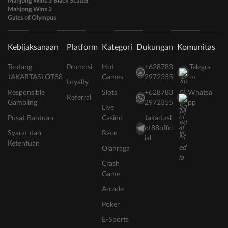
Mahjong Wins 3 Black Scatter
Mahjong Wins 2
Gates of Olympus
Kebijaksanaan
Platform
Kategori
Dukungan
Komunitas
Tentang
Promosi
Hot
+628783
Telegra
JAKARTASLOT88
Games
2972355
m
Loyalty
Responsible
Slots
+628783
Whatsa
Referral
Gambling
2972355
pp
Live
Pusat Bantuan
Casino
Jakartasl
ot88offic
Syarat dan
Race
ial
Ketentuan
Olahraga
Crash
Game
Arcade
Poker
E-Sports