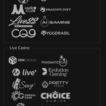
Live Casino