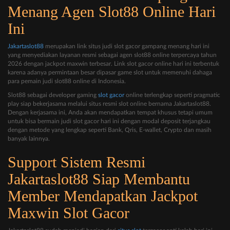
Menang Agen Slot88 Online Hari
Ini
Jakartaslot88
merupakan link situs judi slot gacor gampang menang hari ini
yang menyediakan layanan resmi sebagai agen slot88 online terpercaya tahun
2026 dengan jackpot maxwin terbesar. Link slot gacor online hari ini terbentuk
karena adanya permintaan besar dipasar game slot untuk memenuhi dahaga
para pemain judi slot88 online di Indonesia.
Slot88 sebagai developer gaming
slot gacor
online terlengkap seperti pragmatic
play siap bekerjasama melalui situs resmi slot online bernama Jakartaslot88.
Dengan kerjasama ini, Anda akan mendapatkan tempat khusus tetapi umum
untuk bisa bermain judi slot gacor hari ini dengan modal deposit terjangkau
dengan metode yang lengkap seperti Bank, Qris, E-wallet, Crypto dan masih
banyak lainnya.
Support Sistem Resmi
Jakartaslot88 Siap Membantu
Member Mendapatkan Jackpot
Maxwin Slot Gacor