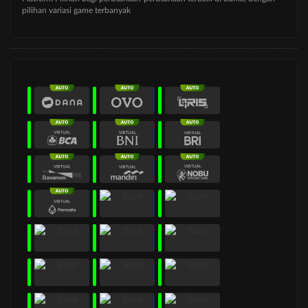
pilihan variasi game terbanyak